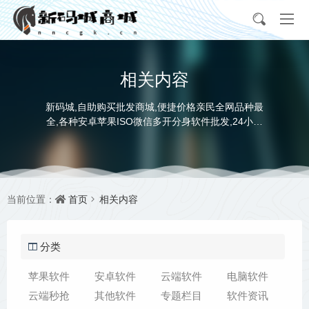
相关内容
新码城,自助购买批发商城,便捷价格亲民全网品种最
全,各种安卓苹果ISO微信多开分身软件批发,24小时
自动发卡平台让您拿码无忧! 打造最全正版软件激活
码商城！
首页
相关内容
当前位置：
分类
苹果软件
安卓软件
云端软件
电脑软件
云端秒抢
其他软件
专题栏目
软件资讯