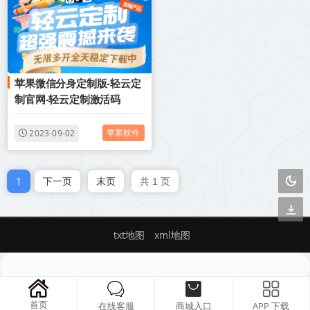
苹果微信分身定制版-轻云定
制官网-轻云定制激活码
苹果软件
2023-09-02
1
下一页
末页
共 1 页
txt地图
xml地图
首页
在线客服
商城入口
APP 下载