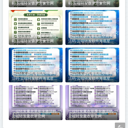
码-云端转发森罗万象官网
码-云端转发森罗万象官网
云端转发森罗万象年卡激活
云端转发软件海底星空月卡激
码-云端转发森罗万象官网
活码-云端转发软件海底星空
官网
云端转发软件海底星空季卡激
云端转发软件海底星空年卡激
活码-云端转发软件海底星空
活码-云端转发软件海底星空
官网
官网
云端转发薰衣草年卡激活码-
云端转发薰衣草季卡激活码-
云端转发薰衣草官网
云端转发薰衣草官网